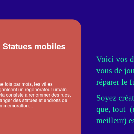
S
Statues mobiles
Voici vos d
vous de jou
réparer le f
e fois par mois, les villes
ganisent un régénérateur urbain.
la consiste à renommer des rues,
Soyez créat
anger des statues et endroits de
ommémoration…
que, tout  (
meilleur) e