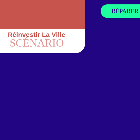
RÉPARER
Réinvestir La Ville
SCÉNARIO