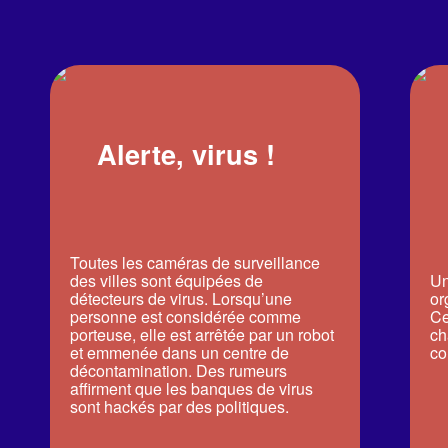
A
Alerte, virus !
Toutes les caméras de surveillance
des villes sont équipées de
Un
détecteurs de virus. Lorsqu’une
or
personne est considérée comme
Ce
porteuse, elle est arrêtée par un robot
ch
et emmenée dans un centre de
c
décontamination. Des rumeurs
affirment que les banques de virus
sont hackés par des politiques.