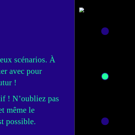
eux scénarios. À 
er avec pour 
utur ! 
if ! N’oubliez pas 
et même le 
st possible.